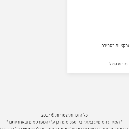
טרקציות בסביבה
סיור וירטואלי
כל הזכויות שמורות © 2017
* המידע המופיע באתר ביז 360 מעודכן ע"י המפרסמים ובאחריותם *
 באתר זה מוגן בזכויות יוצרים חל איסור להעתיק או להשתמש בכל דרך שהיא 