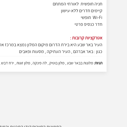
חניה חופשית לאורחי המתחם
קיימים חדרים ללא-עישון
Wi-Fi חופשי
חדר כנסיפ פרטי
אטרקציות קרובות :
העיר באר שבע היא בירת הדרום מיקום המלון נמצא במרכז א
כגון : באר אברהם , העיר העתיקה , מסעות ופאבים
תגיות:
מלונות בבאר שבע , מלון בוטיק , לה פינקה , מלון זוגות , ירח דבש , 
התמונות הסיורים קודי התכנות והמידע