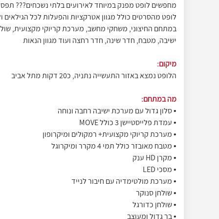
מחפשים לופט מפנק במיוחד לאירועים בלתי נשכחים??? תפס
לופט מהסרטים כולל מגוון אטרקציות והפעלות לכל הגילאים ול
במתחם החיצוני, משחקי מחשב, מערכת קריוקי מקצועית, שולח
ישיבה, מטבח, חדר שינה, חדר רחצה ועוד מגוון הנאות
מיקום:
הלופט נמצא באזור התעשייה נתניה, כ20 דקות מתל אביב
מה במתחם:
• סלון גדול עם מערכת ישיבה רחבה ונוחה
• עמדת פלייסטיישן 3 כולל MOVE
• מערכת קריוקי מקצועית+ רמקולים ומיקרופון
• מטבח מאובזר כולל תמי 4 מקרר ומיקרוגל
• מקרן HD ענק
• מסכי LED
• מערכת מולטימדיה עם חיבור לנייד
• שולחן סנוקר
• שולחן כדורגל
• בר גדול ומעוצב