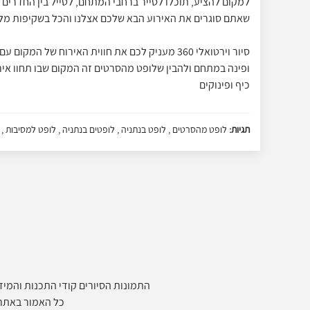
למקום להציע, תוכלו לסייר ברחבי המתחם, לטייל בין החדרים 
שאתם סוגרים את האירוע הבא שלכם אצלנו והכל בשקיפות מל
סיור וירטואלי 360 מעניק לכם את חווית האירוח של ה
ופינה במתחם ולהבין שלופט מהסרטים זה המקום שבו תחוו א
כיף ופינוקים
תגיות:
לופט מהסרטים , לופט בנתניה , לופטים בנתניה , לופט למסיבות , ל
התמונות הסיורים קודי התכנות והמידע
כל האמור באתר ביז 360 הינו המלצה בלבד, כל העושה שימוש באתר עושה זאת על א