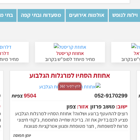
וילות לנופש
אולמות אירועים
מסעדות ובתי קפה
בתי מל
אל
אחוזת קריסטל
דלרוס
"ש בקרוב
מחיר מיוחד לסופ"ש בקרוב
מחיר מיוח
אחוזת הסתיו למרגלות הגלבוע
לחץ לסיור 360
052-9170299
9504
צפיות
ישוב:
מושב פרזון
אזור:
צפון
רוצים להתעטף ברוגע ושלווה? אחוזת הסתיו למרגלות הגלבוע
מציע לכם בדיוק את זה. בריכת שחייה מחוממת, ג'קוזי חיצוני
ח
מרווח למשפחות , חצר מטופחת ומגוון אטרקציות מגוונות
מ
למשפחות וזוגות המתחם בעל 6 יחידות אירוח מיועד לזוגות,
ח
יומן תפוסה
משפחות, אירועים חברתיים , שבת חתן , ימי כיף.