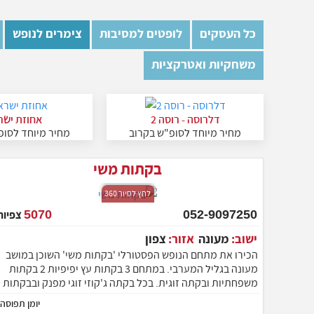
כל העסקים
לופטים למסיבות
צימרים לנופש
משחקיות ואטרקציות
דלרוסה - רוסה 2
אחוזת ישר
מחיר מיוחד לסופ"ש בקרוב
מחיר מיוחד לסופ
בקתות משי
לחץ לסיור 360
052-9097250
5070
צפיות
ישוב:
מעונה
אזור:
צפון
הכירו את מתחם הנופש הפסטורלי 'בקתות משי' השוכן במושב
מעונה בגליל המערבי. במתחם 3 בקתות עץ יפיפיות 2 בקתות
משפחתיות ובקתה זוגית. בכל בקתה ג'קוזי זוגי מפנק ובבקתות
המשפחתיות יש חדר ילדים נפרד. חצר מדהימה ומטופחת עם
יומן תפוסה
בריכת שחיה, ג'קוזי ספא, סאונה ועוד. מחכים לארח אתכם