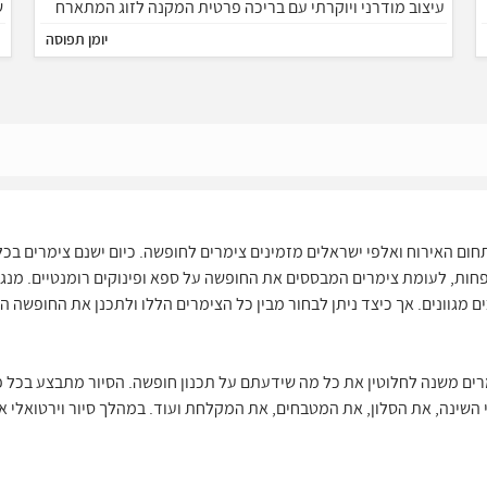
עיצוב מודרני ויוקרתי עם בריכה פרטית המקנה לזוג המתארח
אינטימיות ופרטיות מוחלטת. אז אל תתלבטו ותרשו לעצמכם
יומן תפוסה
להתפנק בחופשה בלתי נשכחת שתשאיר לכם טעם של עוד...
מיקום
ב
ם האירוח ואלפי ישראלים מזמינים צימרים לחופשה. כיום ישנם צימרים בכל
חות, לעומת צימרים המבססים את החופשה על ספא ופינוקים רומנטיים. מנגד
כים מגוונים. אך כיצד ניתן לבחור מבין כל הצימרים הללו ולתכנן את החופשה