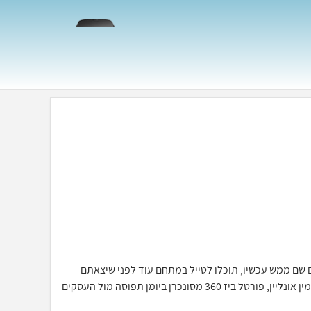
כאילו אתם שם ממש עכשיו, תוכלו לטייל במתחם עוד לפני שיצאתם
מהבית, יחד עם מערכת ההזמנות וחתימה דיגיטלית תוכלו לסייר ולהזמין אונליין, פורטל ביז 360 מסונכרן ביומן תפוסה מול העסקים