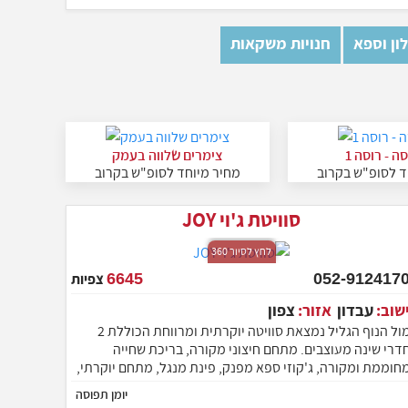
ון וספא
חנויות משקאות
ה - רוסה 1
צימרים שלווה בעמק
ד לסופ"ש בקרוב
מחיר מיוחד לסופ"ש בקרוב
סוויטת ג'וי JOY
לחץ לסיור 360
052-9124170
6645
צפיות
ישוב:
עבדון
אזור:
צפון
מול הנוף הגליל נמצאת סוויטה יוקרתית ומרווחת הכוללת 2
דרי שינה מעוצבים. מתחם חיצוני מקורה, בריכת שחייה
חוממת ומקורה, ג'קוזי ספא מפנק, פינת מנגל, מתחם יוקרתי,
צר מרווחת ואינסוף אטרקציות מפנקות נוספות. המתחם
יומן תפוסה
המרהיב מותאם לאירוח של זוגות, משפחות וקבוצות עד כ-10