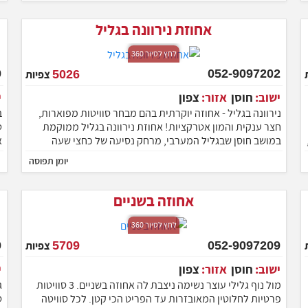
א
אחוזת נירוונה בגליל
לחץ לסיור 360
052-9097202
5026
צפיות
ישוב:
חוסן
אזור:
צפון
נירוונה בגליל - אחוזה יוקרתית בהם מבחר סוויטות מפוארות,
ב
חצר ענקית והמון אטרקציות! אחוזת נירוונה בגליל ממוקמת
ט
במושב חוסן שבגליל המערבי, מרחק נסיעה של כחצי שעה
א
מהעיר נהרייה
ק
יומן תפוסה
אחוזה בשניים
לחץ לסיור 360
052-9097209
5709
צפיות
ישוב:
חוסן
אזור:
צפון
מול נוף גלילי עוצר נשימה ניצבת לה אחוזה בשניים. 3 סוויטות
ג
פרטיות לחלוטין המאובזרות עד הפריט הכי קטן. לכל סוויטה
ס