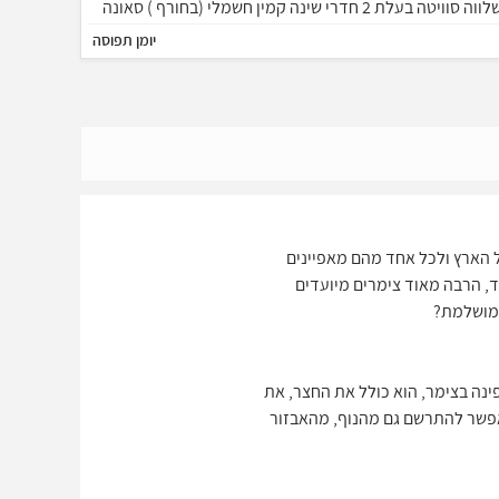
שלווה סוויטה בעלת 2 חדרי שינה קמין חשמלי (בחורף ) סאונה
פרטית , גקו'יזי ספא זוגי , בריכה פרטית , עמדת מנגל BBQ
יומן תפוסה
ועוד פינוקים ללא הפסקה ניתן לארח בסוויטה עד 5 נופשים
הרכב של זוג + 3.
 הארץ ולכל אחד מהם מאפיינים
, הרבה מאוד צימרים מיועדים
 המושלמת?