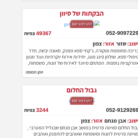
נשים.
הבקתות של סיוון
לחץ לסיור 360
052-9097229
49367
צפיות
ישוב:
שזור
אזור:
צפון
ריכה מחוממת ומקורה, ג'קוזי ספא מפנק, סאונה יבשה, חדר
יפולי ספא, שולחן פינג פונג, יחידות אירוח יוקרתיות ועוד מגוון
טרקציות נוספות. המתחם מיועד לאירוח של זוגות, משפחות,
בוצות, הציבור הדתי, ימי כיף וערבי גיבוש.
יומן תפוסה
גבול החלום
לחץ לסיור 360
052-9129269
3244
צפיות
ישוב:
אבן מנחם
אזור:
צפון
בול החלום סוויטה פרטית במושב אבן מנחם שבגליל המערבי ,
וויטה פרטית לזוגות ומשפחות שאוהבים להתפנק ואוהבים