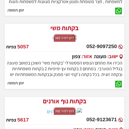
למשפחות , חצר מטופחת ומגוון אטרקציות מגוונות למשפחות וזוגות
המתחם בעל 6 יחידות אירוח מיועד לזוגות, משפחות, אירועים
יומן תפוסה
חברתיים , שבת חתן , ימי כיף.
בקתות משי
לחץ לסיור 360
052-9097250
5057
צפיות
ישוב:
מעונה
אזור:
צפון
הכירו את מתחם הנופש הפסטורלי 'בקתות משי' השוכן במושב מעונה
בגליל המערבי. במתחם 3 בקתות עץ יפיפיות 2 בקתות משפחתיות
ובקתה זוגית. בכל בקתה ג'קוזי זוגי מפנק ובבקתות המשפחתיות יש
חדר ילדים נפרד. חצר מדהימה ומטופחת עם בריכת שחיה, ג'קוזי
יומן תפוסה
ספא, סאונה ועוד. מחכים לארח אתכם ברוחב לב!
בקתות נוף אורנים
לחץ לסיור 360
052-9123671
5617
צפיות