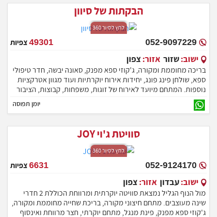
הבקתות של סיוון
לחץ לסיור 360
052-9097229
49301
צפיות
ישוב:
שזור
אזור:
צפון
בריכה מחוממת ומקורה, ג'קוזי ספא מפנק, סאונה יבשה, חדר טיפולי
ספא, שולחן פינג פונג, יחידות אירוח יוקרתיות ועוד מגוון אטרקציות
נוספות. המתחם מיועד לאירוח של זוגות, משפחות, קבוצות, הציבור
הדתי, ימי כיף וערבי גיבוש.
יומן תפוסה
סוויטת ג'וי JOY
לחץ לסיור 360
052-9124170
6631
צפיות
ישוב:
עבדון
אזור:
צפון
מול הנוף הגליל נמצאת סוויטה יוקרתית ומרווחת הכוללת 2 חדרי
שינה מעוצבים. מתחם חיצוני מקורה, בריכת שחייה מחוממת ומקורה,
ג'קוזי ספא מפנק, פינת מנגל, מתחם יוקרתי, חצר מרווחת ואינסוף