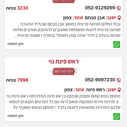
052-9129269
3230
צפיות
ישוב:
אבן מנחם
אזור:
צפון
גבול החלום סוויטה פרטית במושב אבן מנחם שבגליל המערבי ,
סוויטה פרטית לזוגות ומשפחות שאוהבים להתפנק ואוהבים שלווה
סוויטה בעלת 2 חדרי שינה קמין חשמלי (בחורף ) סאונה פרטית ,
גקו'יזי ספא זוגי , בריכה פרטית , עמדת מנגל BBQ ועוד פינוקים ללא
יומן תפוסה
הפסקה ניתן לארח בסוויטה עד 5 נופשים בהרכב של זוג + 3.
ראש פינת נוי
לחץ לסיור 360
052-9097230
7998
צפיות
ישוב:
ראש פינה
אזור:
צפון
מתחם נופש קסום ומפנק שנמצא בראש פינה המדהימה ראש פינת נוי
. 3 יחידות אירוח מפנקות ומאובזרות עם כל הפרטים הקטנים לנופש
שלכם היחידות מותאמות לזוגות בלבד ! מתחם הנופש משקיף על
נופים יפייפים של כנרת ורמת הגולן באזור קיים מסעדות משובחות
יומן תפוסה
רבות, אטרקציות ומסלולי טיול.