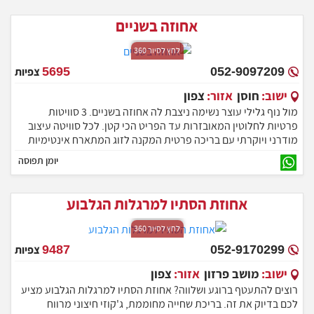
אחוזה בשניים
לחץ לסיור 360
052-9097209
5695
צפיות
ישוב:
חוסן
אזור:
צפון
מול נוף גלילי עוצר נשימה ניצבת לה אחוזה בשניים. 3 סוויטות
פרטיות לחלוטין המאובזרות עד הפריט הכי קטן. לכל סוויטה עיצוב
מודרני ויוקרתי עם בריכה פרטית המקנה לזוג המתארח אינטימיות
ופרטיות מוחלטת. אז אל תתלבטו ותרשו לעצמכם להתפנק בחופשה
יומן תפוסה
בלתי נשכחת שתשאיר לכם טעם של עוד... מיקום
אחוזת הסתיו למרגלות הגלבוע
לחץ לסיור 360
052-9170299
9487
צפיות
ישוב:
מושב פרזון
אזור:
צפון
רוצים להתעטף ברוגע ושלווה? אחוזת הסתיו למרגלות הגלבוע מציע
לכם בדיוק את זה. בריכת שחייה מחוממת, ג'קוזי חיצוני מרווח