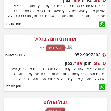
ישוב:
ביריה
אזור:
צפון
ברוכים הבאים לבקתות נוף אורנים 3 בקתות עץ מאובזרות בגליל
העליון מרחק נסיעה של 2 דק' מצפת , 10 דק' מראש פינה , 7 דק'
ממירון בקתות אירוח מותאמות למשפחות ,לזוגות , עם ברכה גדולה
מפנקת
יומן תפוסה
אחוזת נירוונה בגליל
לחץ לסיור 360
052-9097202
5015
צפיות
ישוב:
חוסן
אזור:
צפון
נירוונה בגליל - אחוזה יוקרתית בהם מבחר סוויטות מפוארות, חצר
ענקית והמון אטרקציות! אחוזת נירוונה בגליל ממוקמת במושב חוסן
שבגליל המערבי, מרחק נסיעה של כחצי שעה מהעיר נהרייה
יומן תפוסה
גבול החלום
לחץ לסיור 360