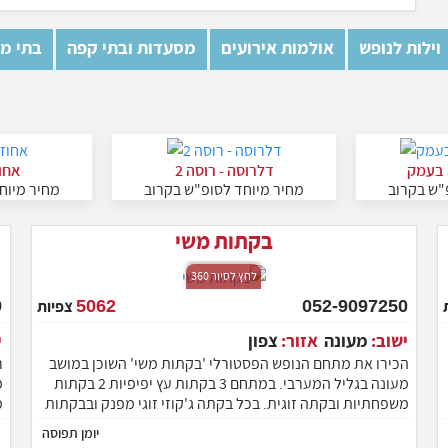
וילות לנופש
אולמות אירועים
מסעדות ובתי קפה
בתי מל
 בעמק
דלרוסה - רוסה 2
אחו
"ש בקרוב
מחיר מיוחד לסופ"ש בקרוב
מחיר מיוח
בקתות משי
לחץ לסיור 360
052-9097250
5062
צפיות
ישוב:
מעונה
אזור:
צפון
הכירו את מתחם הנופש הפסטורלי 'בקתות משי' השוכן במושב
ר
מעונה בגליל המערבי. במתחם 3 בקתות עץ יפיפיות 2 בקתות
מ
משפחתיות ובקתה זוגית. בכל בקתה ג'קוזי זוגי מפנק ובבקתות
מ
המשפחתיות יש חדר ילדים נפרד. חצר מדהימה ומטופחת עם
יומן תפוסה
בריכת שחיה, ג'קוזי ספא, סאונה ועוד. מחכים לארח אתכם
מ