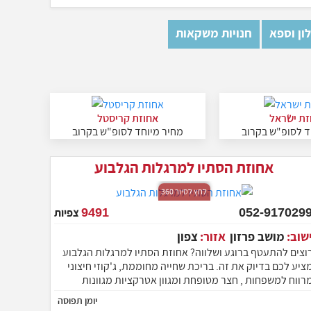
ון וספא
חנויות משקאות
זת ישראל
אחוזת קריסטל
ד לסופ"ש בקרוב
מחיר מיוחד לסופ"ש בקרוב
אחוזת הסתיו למרגלות הגלבוע
לחץ לסיור 360
052-9170299
9491
צפיות
ישוב:
מושב פרזון
אזור:
צפון
וצים להתעטף ברוגע ושלווה? אחוזת הסתיו למרגלות הגלבוע
ציע לכם בדיוק את זה. בריכת שחייה מחוממת, ג'קוזי חיצוני
רווח למשפחות , חצר מטופחת ומגוון אטרקציות מגוונות
למשפחות וזוגות המתחם בעל 6 יחידות אירוח מיועד לזוגות,
יומן תפוסה
שפחות, אירועים חברתיים , שבת חתן , ימי כיף.