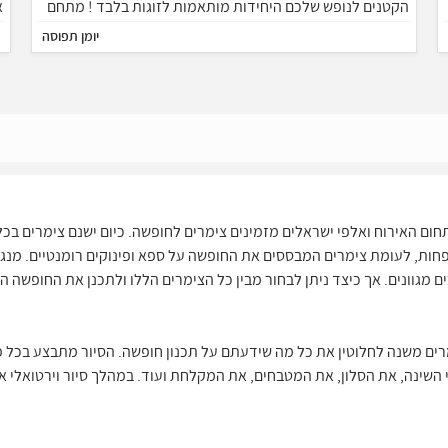
הקטנים לנופש שלכם היחידות מותאמות לזוגות בלבד ! מתחם
א
הנופש משקיף על נופים יפייפים של כנרת ורמת הגולן באזור
ק
יומן תפוסה
קיים מסעדות משובחות רבות, אטרקציות ומסלולי טיול.
ם האירוח ואלפי ישראלים מזמינים צימרים לחופשה. כיום ישנם צימרים בכל
חות, לעומת צימרים המבססים את החופשה על ספא ופינוקים רומנטיים. מנגד
כים מגוונים. אך כיצד ניתן לבחור מבין כל הצימרים הללו ולתכנן את החופשה