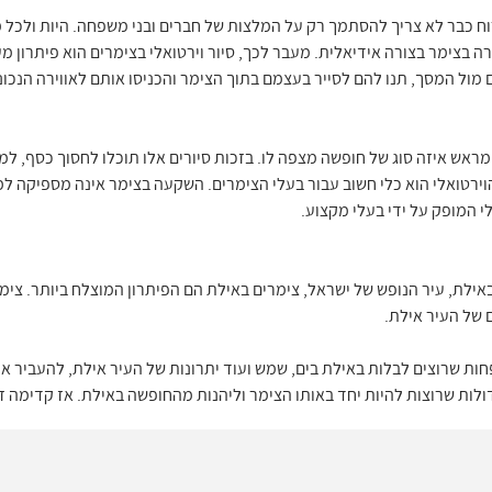
36 מעלות בתוך צימרים משנה לחלוטין את כל מה שידעתם על תכנון חופשה. הסיור מתבצע 
 השינה, את הסלון, את המטבחים, את המקלחת ועוד. במהלך סיור וירטואלי 
רוח כבר לא צריך להסתמך רק על המלצות של חברים ובני משפחה. היות ולכל 
ה בצימר בצורה אידיאלית. מעבר לכך, סיור וירטואלי בצימרים הוא פיתרון 
מול המסך, תנו להם לסייר בעצמם בתוך הצימר והכניסו אותם לאווירה הנכונ
 מראש איזה סוג של חופשה מצפה לו. בזכות סיורים אלו תוכלו לחסוך כסף,
וירטואלי הוא כלי חשוב עבור בעלי הצימרים. השקעה בצימר אינה מספיקה 
י המופק על ידי בעלי מקצוע.
באילת, עיר הנופש של ישראל, צימרים באילת הם הפיתרון המוצלח ביותר. צי
 של העיר אילת.
ות שרוצים לבלות באילת בים, שמש ועוד יתרונות של העיר אילת, להעביר א