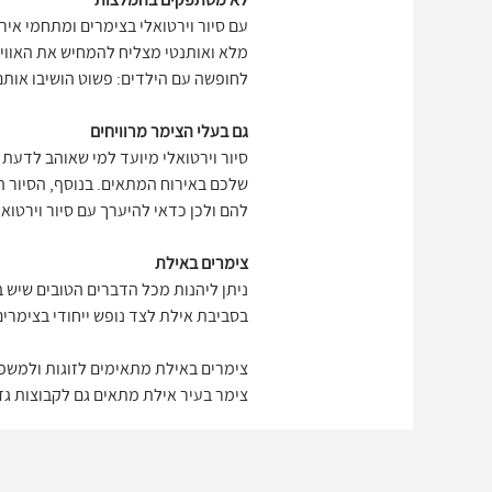
סיור וירטואלי של 0
שבילי הכניסה, את המרפסות, את חדרי
ומהריהוט.
לא מסתפקים בהמלצות
עם סיור וירטואלי בצימרים ומתחמי אי
מלא ואותנטי מצליח להמחיש את האוויר
לחופשה עם הילדים: פשוט הושיבו אותם 
גם בעלי הצימר מרוויחים
סיור וירטואלי מיועד למי שאוהב לדעת
שלכם באירוח המתאים. בנוסף, הסיור ה
להם ולכן כדאי להיערך עם סיור וירטואל
צימרים באילת
ניתן ליהנות מכל הדברים הטובים שיש 
בסביבת אילת לצד נופש ייחודי בצימרים
צימרים באילת מתאימים לזוגות ולמשפח