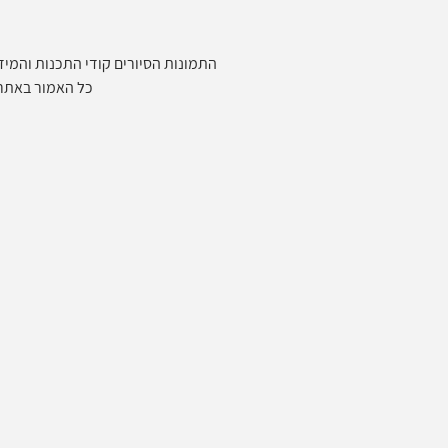
צימר בעיר אילת מתאים גם לקבוצות גדולות שרוצו
התמונות הסיורים קודי התכנות והמידע
כל האמור באתר ביז 360 הינו המלצה בלבד, כל העושה שימוש באתר עושה זאת על א