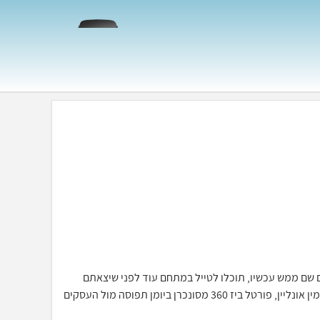
כאילו אתם שם ממש עכשיו, תוכלו לטייל במתחם עוד לפני שיצאתם
מהבית, יחד עם מערכת ההזמנות וחתימה דיגיטלית תוכלו לסייר ולהזמין אונליין, פורטל ביז 360 מסונכרן ביומן תפוסה מול העסקים