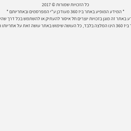
ת להיות יחד באותו הצימר וליהנות מהחופשה באילת. אז קדימה זוזו 360 או זוז 360 בסיור וירטו
כל הזכויות שמורות © 2017
* המידע המופיע באתר ביז 360 מעודכן ע"י המפרסמים ובאחריותם *
 באתר זה מוגן בזכויות יוצרים חל איסור להעתיק או להשתמש בכל דרך שהיא 
חריותו ועל דעתו בלבד.