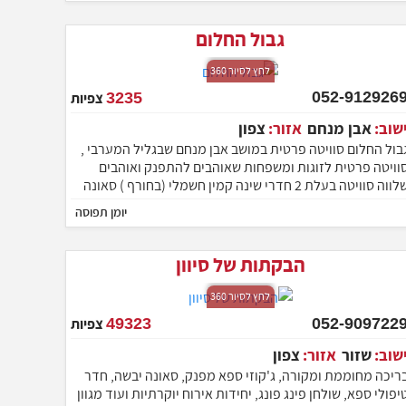
גבול החלום
לחץ לסיור 360
052-9129269
3235
צפיות
ישוב:
אבן מנחם
אזור:
צפון
בול החלום סוויטה פרטית במושב אבן מנחם שבגליל המערבי ,
וויטה פרטית לזוגות ומשפחות שאוהבים להתפנק ואוהבים
שלווה סוויטה בעלת 2 חדרי שינה קמין חשמלי (בחורף ) סאונה
פרטית , גקו'יזי ספא זוגי , בריכה פרטית , עמדת מנגל BBQ
יומן תפוסה
ועוד פינוקים ללא הפסקה ניתן לארח בסוויטה עד 5 נופשים
הרכב של זוג + 3.
הבקתות של סיוון
לחץ לסיור 360
052-9097229
49323
צפיות
ישוב:
שזור
אזור:
צפון
ריכה מחוממת ומקורה, ג'קוזי ספא מפנק, סאונה יבשה, חדר
יפולי ספא, שולחן פינג פונג, יחידות אירוח יוקרתיות ועוד מגוון