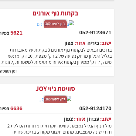
בקתות נוף אורנים
לחץ לסיור 360
052-9123671
5621
צפיות
ישוב:
ביריה
אזור:
צפון
ברוכים הבאים לבקתות נוף אורנים 3 בקתות עץ מאובזרות
בגליל העליון מרחק נסיעה של 2 דק' מצפת , 10 דק' מראש
פינה , 7 דק' ממירון בקתות אירוח מותאמות למשפחות ,לזוגות ,
עם ברכה גדולה מפנקת
יומן תפוסה
סוויטת ג'וי JOY
לחץ לסיור 360
052-9124170
6636
צפיות
ישוב:
עבדון
אזור:
צפון
מול הנוף הגליל נמצאת סוויטה יוקרתית ומרווחת הכוללת 2
חדרי שינה מעוצבים. מתחם חיצוני מקורה, בריכת שחייה