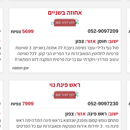
ברוחב לב!
אחוזה בשניים
לחץ לסיור 360
052-9097209
5699
צפיות
ישוב:
חוסן
אזור:
צפון
מול נוף גלילי עוצר נשימה ניצבת לה אחוזה בשניים. 3 סוויטות
ג
פרטיות לחלוטין המאובזרות עד הפריט הכי קטן. לכל סוויטה
ס
עיצוב מודרני ויוקרתי עם בריכה פרטית המקנה לזוג המתארח
אינטימיות ופרטיות מוחלטת. אז אל תתלבטו ותרשו לעצמכם
יומן תפוסה
להתפנק בחופשה בלתי נשכחת שתשאיר לכם טעם של עוד...
מיקום
ב
ראש פינת נוי
לחץ לסיור 360
052-9097230
7999
צפיות
ישוב:
ראש פינה
אזור:
צפון
מתחם נופש קסום ומפנק שנמצא בראש פינה המדהימה ראש
ב
פינת נוי . 3 יחידות אירוח מפנקות ומאובזרות עם כל הפרטים
ט