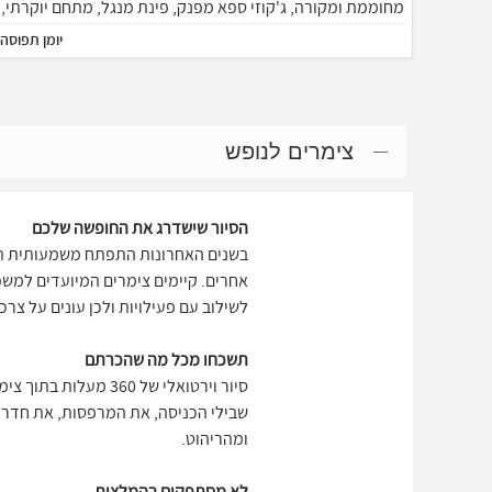
מחוממת ומקורה, ג'קוזי ספא מפנק, פינת מנגל, מתחם יוקרתי,
חצר מרווחת ואינסוף אטרקציות מפנקות נוספות. המתחם
יומן תפוסה
המרהיב מותאם לאירוח של זוגות, משפחות וקבוצות עד כ-10
אנשים.
צימרים לנופש
הסיור שישדרג את החופשה שלכם
בשנים האחרונות התפתח משמעותית תחו
אחרים. קיימים צימרים המיועדים למשפ
לשילוב עם פעילויות ולכן עונים על צר
תשכחו מכל מה שהכרתם