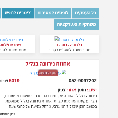
כל העסקים
לופטים למסיבות
צימרים לנופש
משחקיות ואטרקציות
דלרוסה - רוסה 1
צימרים שלווה
מחיר מיוחד לסופ"ש בקרוב
מחיר מיוחד לסופ
אחוזת נירוונה בגליל
לחץ לסיור 360
052-9097202
5019
צפיות
ישוב:
חוסן
אזור:
צפון
נירוונה בגליל - אחוזה יוקרתית בהם מבחר סוויטות מפוארות,
חצר ענקית והמון אטרקציות! אחוזת נירוונה בגליל ממוקמת
במושב חוסן שבגליל המערבי, מרחק נסיעה של כחצי שעה
מהעיר נהרייה
יומן תפוסה