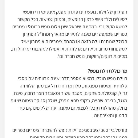
הפתרון של וילות נופש הינו פתרון מפנק אינטימי ודי חופשי
לטיולים ולו'ז אישי כרצון הנופשים, וכמובן גמישות בכל הקשור
לנושא הקולינרי. במדינת ישראל ישנן וילות נופש רבות& וצימרים
כפריים שמאפשרים מענה לתיירים מהארץ ומחו"ל הפתרון
הכולל שנותנת וילה כזאת או מתחם צימרים הוא פתרון יעיל
למשפחות מרובות ילדים או לזוגות או אפילו למסיבות ימי הולדת,
מסיבות רווקים/רווקות, נופש חברה וכו'.
מה כוללת וילת נופש?
בוילת נופש תוכלו למצוא מספר חדרי שינה מרווחים עם מסכי
טלוויזיה ומיטות מפנקות, סלון מרווח וגדול עם מסך טלוויזיה
גדול, קונסולת משחקים, מטבח עשיר ומאובזר חצר רחבה, פינת
מנגל, בריכת שחייה, ג'קוזי ספא מפנק, שולחן סנוקר מיטות שיזוף
בחלק מהוילות תוכלו למצוא גם סאונה ועוד שלל פינוקים כיד
הדמיון והיצירתיות.
פורטל ביז 360 יציג בפניכם וילות נופש להשכרה וצימרים כפריים
במגוון הנרחב והמובחר מבין הוילות והצימרים הקיימים.