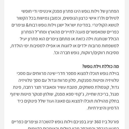
הפתרון של וילות נופש הינו פתרון מפנק אינטימי ודי חופשי
לטיולים ולו'ז אישי כרצון הנופשים, וכמובן גמישות בכל הקשור
לנושא הקולינרי. במדינת ישראל ישנן וילות נופש רבות& וצימרים
כפריים שמאפשרים מענה לתיירים מהארץ ומחו"ל הפתרון
הכולל שנותנת וילה כזאת או מתחם צימרים הוא פתרון יעיל
למשפחות מרובות ילדים או לזוגות או אפילו למסיבות ימי הולדת,
מסיבות רווקים/רווקות, נופש חברה וכו'.
מה כוללת וילת נופש?
בוילת נופש תוכלו למצוא מספר חדרי שינה מרווחים עם מסכי
טלוויזיה ומיטות מפנקות, סלון מרווח וגדול עם מסך טלוויזיה
גדול, קונסולת משחקים, מטבח עשיר ומאובזר חצר רחבה, פינת
מנגל, בריכת שחייה, ג'קוזי ספא מפנק, שולחן סנוקר מיטות שיזוף
בחלק מהוילות תוכלו למצוא גם סאונה ועוד שלל פינוקים כיד
הדמיון והיצירתיות.
פורטל ביז 360 יציג בפניכם וילות נופש להשכרה וצימרים כפריים
במגוון הנרחב והמובחר מבין הוילות והצימרים הקיימים.