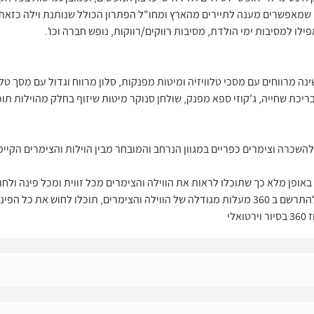
ים שמאפשרים מענה לתיירים מהארץ ומחו"ל הפתרון הכולל שנותנת וילה כזאת 
ילו למסיבות ימי הולדת, מסיבות רווקים/רווקות, נופש חברה וכו'.
נה מרווחים עם מסכי טלוויזיה ומיטות מפנקות, סלון מרווח וגדול עם מסך טל
ריכת שחייה, ג'קוזי ספא מפנק, שולחן סנוקר מיטות שיזוף בחלק מהוילות תוכ
יור וירטואלי באופן מלא כך שתוכלו לראות את הווילה והצימרים מכל זווית ומכל פינה
במתחם, תיהנו מסיור וירטואלי ותוכלו להתרשם ב 360 מעלות מגודלה של הווילה והצימרים, תוכל