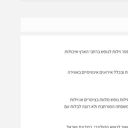
ספר וילות לנופש ברחבי הארץ שיכולות
 ובכלל אירועים אינטימיים באווירה
 לאחר הגשם החל מסוף שנות ה 90 לאחרונה אנו עדים לוילות נופש מלוות בצימרים או וילות
 המשפחה המורחבת ולא רוצה לבלות עם
הקשור לנושא הקולינרי. במדינת ישראל