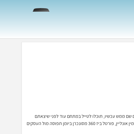
כאילו אתם שם ממש עכשיו, תוכלו לטייל במתחם עוד לפני שיצאתם
מהבית, יחד עם מערכת ההזמנות וחתימה דיגיטלית תוכלו לסייר ולהזמין אונליין, פורטל ביז 360 מסונכרן ביומן תפוסה מול העסקים