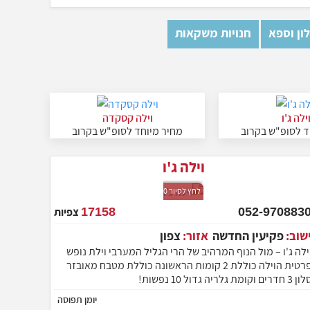
ון וספא
חנויות משקאות
ילה ג'ו
וילה קסקדה
ד לסופ"ש בקרוב
מחיר מיוחד לסופ"ש בקרוב
וילה ג'ו
לחץ לסיור 360
052-9708830
17158
צפיות
ישוב:
פקיעין החדשה
אזור:
צפון
ילה ג'ו – מול הנוף המרהיב של הרי הגליל המערבי וילת נופש
פרטית הוילה כוללת 2 קומות הראשונה כוללת מטבח מאובזר
 3 חדרים וקומת גלריה גדול 10 נפשות!
יומן תפוסה