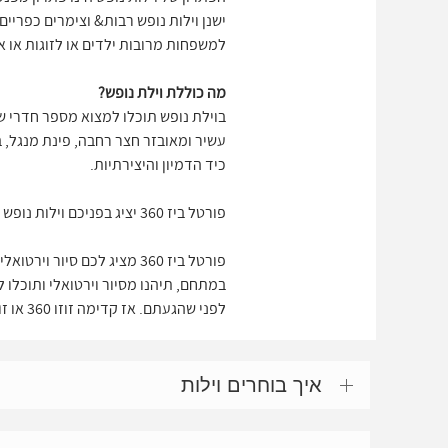
ישנן וילות נופש רבות& וצימרים כפרי
למשפחות מרובות ילדים או לזוגות או אפ
מה כוללת וילת נופש?
בוילת נופש תוכלו למצוא מספר חדרי שי
עשיר ומאובזר חצר רחבה, פינת מנגל, ב
כיד הדמיון והיצירתיות.
פורטל ביז 360 יציג בפניכם וילות נופש להשכרה וצימרים כפריים במגוון הנרחב והמובחר מבין הוילות והצימרים הקיימים.
פורטל ביז 360 מציג לכם ס
לפני שהגעתם. אז קדימה זוזו 360 או זוז 360 בסיור וירטואלי
איך בוחרים וילות