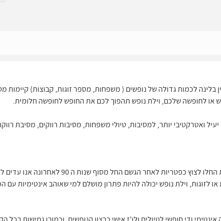
ין בלינה לכמות גדולה של נופשים ( משפחות, מספר זוגות, קבוצות) קיימות מ
פש או לחופשה שלכם, וילת נופש תהפוך לכם את החופש לחופשה חלומית.
עיל ואטרקטיבי יותר, למסיבות, טיולי משפחות, מסיבות רווקים, מסיבת רווקות
צימרים כפריים מעץ עם חצר פסטורלית החלו לצוץ כפטריות
ו לזוגות, וילת נופש יכולה להיות פתרון מושלם למי שאוהב אינטימיות עם
 אינטימי ודי חופשי לטיולים ולו'ז אישי כרצון הנופשים, וכמובן גמישות בכל 