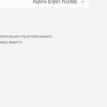
מסיבות רווקים ורווקות
התמונות הסיורים קודי התכנות והמידע
כל האמור באתר ביז 360 הינו המלצה בלבד, כל העושה שימוש באתר עושה זאת על א