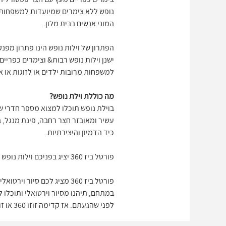
נופש ללא צימרים שמיועדות למשפחות א
המוני אנשים בבית מלון.
הפתרון של וילות נופש הינו פתרון מפנק
ישנן וילות נופש רבות& וצימרים כפרי
למשפחות מרובות ילדים או לזוגות או אפ
מה כוללת וילת נופש?
בוילת נופש תוכלו למצוא מספר חדרי שי
עשיר ומאובזר חצר רחבה, פינת מנגל, ב
כיד הדמיון והיצירתיות.
פורטל ביז 360 יציג בפניכם וילות נופש להשכרה וצימרים כפריים במגוון הנרחב והמובחר מבין הוילות והצימרים הקיימים.
פורטל ביז 360 מציג לכם ס
לפני שהגעתם. אז קדימה זוזו 360 או זוז 360 בסיור וירטואלי