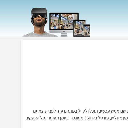
כאילו אתם שם ממש עכשיו, תוכלו לטייל במתחם עוד לפני שיצאתם
מהבית, יחד עם מערכת ההזמנות וחתימה דיגיטלית תוכלו לסייר ולהזמין אונליין, פורטל ביז 360 מסונכרן ביומן תפוסה מול העסקים