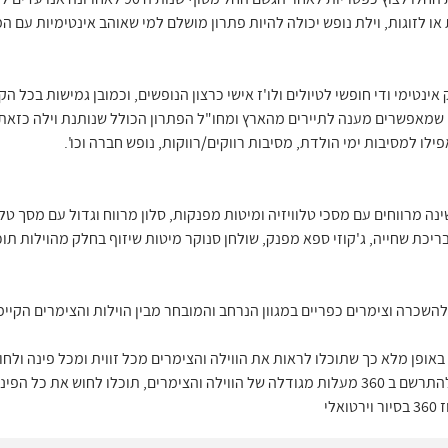
ו לזוגות, וילת נופש יכולה להיות פתרון מושלם למי שאוהב אינטימיות עם
 אינטימי ודי חופשי לטיולים ולו'ז אישי כרצון הנופשים, וכמובן גמישות בכל 
ים שמאפשרים מענה לתיירים מהארץ ומחו"ל הפתרון הכולל שנותנת וילה כזאת 
ילו למסיבות ימי הולדת, מסיבות רווקים/רווקות, נופש חברה וכו'.
נה מרווחים עם מסכי טלוויזיה ומיטות מפנקות, סלון מרווח וגדול עם מסך טל
ריכת שחייה, ג'קוזי ספא מפנק, שולחן סנוקר מיטות שיזוף בחלק מהוילות תוכ
יור וירטואלי באופן מלא כך שתוכלו לראות את הווילה והצימרים מכל זווית ומכל פינה
במתחם, תיהנו מסיור וירטואלי ותוכלו להתרשם ב 360 מעלות מגודלה של הווילה והצימרים, תוכל