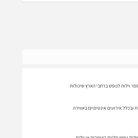
ספר וילות לנופש ברחבי הארץ שיכולות
 ובכלל אירועים אינטימיים באווירה
 לאחר הגשם החל מסוף שנות ה 90 לאחרונה אנו עדים לוילות נופש מלוות בצימרים או וילות