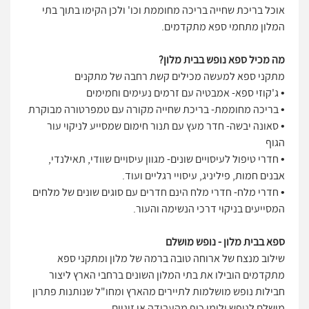
אוכל בריכת שחייה בריכה מחוממת וכו' ולכן הקימו בתוך בתי
המלון מתחמי ספא מתקדמים.
מה מכיל ספא נופש בבית מלון?
מתקני ספא למעשה מכילים קשת רחבה של מתקנים
• ג'קוזי ספא- אמבטיה עם זרמים נעימים וחמימים
• בריכה מחוממת- בריכת שחייה מקורה עם טמפרטורה מבוקרת
• סאונה יבשה- חדר מעץ עם תנור חימום שמסייע לניקוי עור
הגוף
• חדרי טיפול לעיסויים שונים- מגוון עיסויים שוודי, תאילנדי,
אבנים חמות, פיליניג, עיסויי רגליים ועוד.
• חדרי מלח- חדרי מלח הינם חדרים עם סוגים שונים של מלחים
המסייעים בניקוי דרכי הנשימה והעור.
ספא בבית מלון - נופש מושלם
שילוב מנצח של ארוחה טובה ברמה של מלון ומתקני ספא
מתקדמים הובילו את בתי המלון השונים ברחבי הארץ ליצור
חבילות נופש מושלמות לתיירים מהארץ ומחו"ל שנותנות פתרון
מושלם לנופש ולימי כיף מהעבודה או זוגיים.