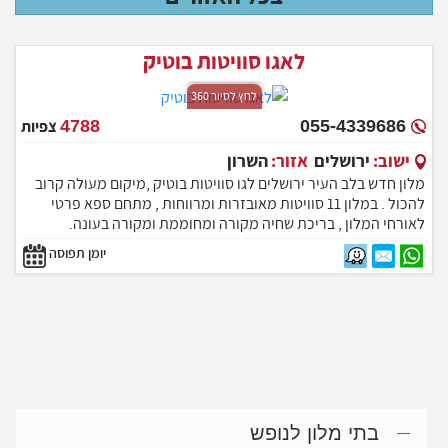
לאגו סוויטות בוטיק
לחץ לסיור 360
055-4339686
4788
צפיות
ישוב:
ירושלים
אזור:
השרון
מלון חדש בלב העיר ירושלים לגו סוויטות בוטיק ,מיקום מעולה קרוב
להכול . במלון 11 סוויטות מאובזרות ומרווחות , מתחם ספא פרטי
לאורחי המלון , בריכת שחיה מקורה ומחוממת ומקורה בעונה.
סוויטות פרטיות עם גקוזי פרטי פרטיות מוחלטת !! המתחם נמצא
יומן תפוסה
קרוב למגוון אטרקציות ירושלמיות.
בתי מלון לנופש