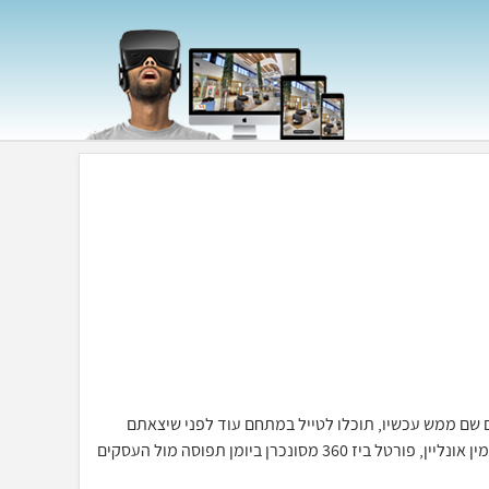
כאילו אתם שם ממש עכשיו, תוכלו לטייל במתחם עוד לפני שיצאתם
מהבית, יחד עם מערכת ההזמנות וחתימה דיגיטלית תוכלו לסייר ולהזמין אונליין, פורטל ביז 360 מסונכרן ביומן תפוסה מול העסקים