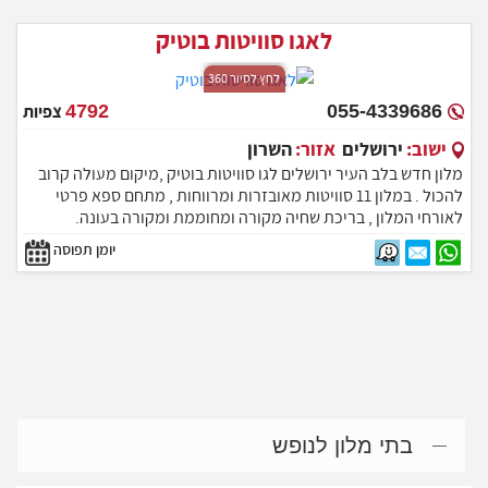
לאגו סוויטות בוטיק
לחץ לסיור 360
055-4339686
4792
צפיות
ישוב:
ירושלים
אזור:
השרון
מלון חדש בלב העיר ירושלים לגו סוויטות בוטיק ,מיקום מעולה קרוב
להכול . במלון 11 סוויטות מאובזרות ומרווחות , מתחם ספא פרטי
לאורחי המלון , בריכת שחיה מקורה ומחוממת ומקורה בעונה.
סוויטות פרטיות עם גקוזי פרטי פרטיות מוחלטת !! המתחם נמצא
יומן תפוסה
קרוב למגוון אטרקציות ירושלמיות.
בתי מלון לנופש