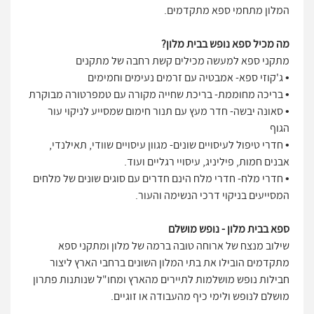
המלון מתחמי ספא מתקדמים.
מה מכיל ספא נופש בבית מלון?
מתקני ספא למעשה מכילים קשת רחבה של מתקנים
• ג'קוזי ספא- אמבטיה עם זרמים נעימים וחמימים
• בריכה מחוממת- בריכת שחייה מקורה עם טמפרטורה מבוקרת
• סאונה יבשה- חדר מעץ עם תנור חימום שמסייע לניקוי עור
הגוף
• חדרי טיפול לעיסויים שונים- מגוון עיסויים שוודי, תאילנדי,
אבנים חמות, פיליניג, עיסויי רגליים ועוד.
• חדרי מלח- חדרי מלח הינם חדרים עם סוגים שונים של מלחים
המסייעים בניקוי דרכי הנשימה והעור.
ספא בבית מלון - נופש מושלם
שילוב מנצח של ארוחה טובה ברמה של מלון ומתקני ספא
מתקדמים הובילו את בתי המלון השונים ברחבי הארץ ליצור
חבילות נופש מושלמות לתיירים מהארץ ומחו"ל שנותנות פתרון
מושלם לנופש ולימי כיף מהעבודה או זוגיים.