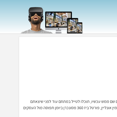
כאילו אתם שם ממש עכשיו, תוכלו לטייל במתחם עוד לפני שיצאתם
מהבית, יחד עם מערכת ההזמנות וחתימה דיגיטלית תוכלו לסייר ולהזמין אונליין, פורטל ביז 360 מסונכרן ביומן תפוסה מול העסקים