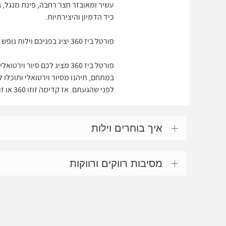
עשיר ומאובזר חצר רחבה, פינת מנגל, ב
כיד הדמיון והיצירתיות.
פורטל ביז 360 יציג בפניכם וילות נופש להשכרה וצימרים כפריים במגוון הנרחב והמובחר מבין הוילות והצימרים הקיימים.
פורטל ביז 360 מציג לכם ס
לפני שהגעתם. אז קדימה זוזו 360 או זוז 360 בסיור וירטואלי
איך בוחרים וילות
מסיבות רווקים ורווקות