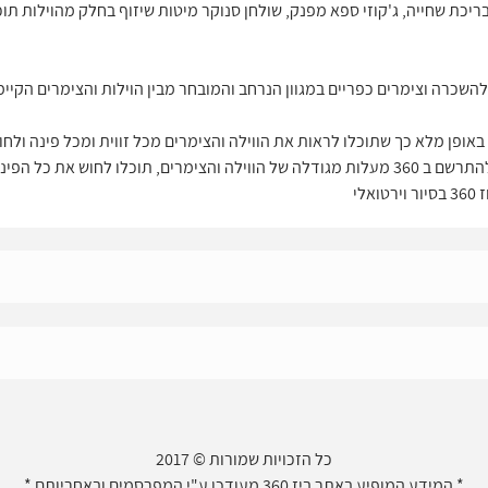
ריכת שחייה, ג'קוזי ספא מפנק, שולחן סנוקר מיטות שיזוף בחלק מהוילות תוכ
יור וירטואלי באופן מלא כך שתוכלו לראות את הווילה והצימרים מכל זווית ומכל פינה
במתחם, תיהנו מסיור וירטואלי ותוכלו להתרשם ב 360 מעלות מגודלה של הווילה והצימרים, תוכל
כל הזכויות שמורות © 2017
* המידע המופיע באתר ביז 360 מעודכן ע"י המפרסמים ובאחריותם *