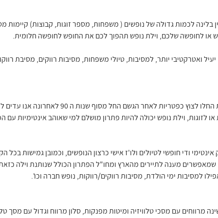
ין בלינה לכמות גדולה של נופשים ( משפחות, מספר זוגות, קבוצות) קיימות מ
פש או לחופשה שלכם, וילת נופש תהפוך לכם את החופש לחופשה חלומית.
עיל ואטרקטיבי יותר, למסיבות, טיולי משפחות, מסיבות רווקים, מסיבת רווקות
צימרים כפריים מעץ עם חצר פסטורלית החלו לצוץ כפטריות
ו לזוגות, וילת נופש יכולה להיות פתרון מושלם למי שאוהב אינטימיות עם
 אינטימי ודי חופשי לטיולים ולו'ז אישי כרצון הנופשים, וכמובן גמישות בכל 
ים שמאפשרים מענה לתיירים מהארץ ומחו"ל הפתרון הכולל שנותנת וילה כזאת 
ילו למסיבות ימי הולדת, מסיבות רווקים/רווקות, נופש חברה וכו'.
נה מרווחים עם מסכי טלוויזיה ומיטות מפנקות, סלון מרווח וגדול עם מסך טל