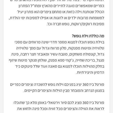
לנושא הקולינרי. במדינת ישראל ישנן וילות נופש רבות& וצימרים
כפריים שמאפשרים מענה לתיירים מהארץ ומחו"ל הפתרון
הכולל שנותנת וילה כזאת או מתחם צימרים הוא פתרון יעיל
למשפחות מרובות ילדים או לזוגות או אפילו למסיבות ימי הולדת,
מסיבות רווקים/רווקות, נופש חברה וכו'.
מה כוללת וילת נופש?
בוילת נופש תוכלו למצוא מספר חדרי שינה מרווחים עם מסכי
טלוויזיה ומיטות מפנקות, סלון מרווח וגדול עם מסך טלוויזיה
גדול, קונסולת משחקים, מטבח עשיר ומאובזר חצר רחבה, פינת
מנגל, בריכת שחייה, ג'קוזי ספא מפנק, שולחן סנוקר מיטות שיזוף
בחלק מהוילות תוכלו למצוא גם סאונה ועוד שלל פינוקים כיד
הדמיון והיצירתיות.
פורטל ביז 360 יציג בפניכם וילות נופש להשכרה וצימרים כפריים
במגוון הנרחב והמובחר מבין הוילות והצימרים הקיימים.
פורטל ביז 360 מציג לכם סיור וירטואלי באופן מלא כך שתוכלו
לראות את הווילה והצימרים מכל זווית ומכל פינה ולחוש את