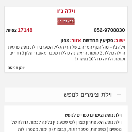
וילה ג'ו
לחץ לסיור 360
052-9708830
17148
צפיות
ישוב:
פקיעין החדשה
אזור:
צפון
וילה ג'ו – מול הנוף המרהיב של הרי הגליל המערבי וילת נופש פרטית
הוילה כוללת 2 קומות הראשונה כוללת מטבח מאובזר סלון 3 חדרים
וקומת גלריה גדול 10 נפשות!
יומן תפוסה
וילת וצימרים לנופש
וילת נופש וצימרים כפריים לנופש
וילת נופש היא פתרון מצוין למי שמעוניין בלינה לכמות גדולה של
נופשים ( משפחות, מספר זוגות, קבוצות) קיימות מספר וילות