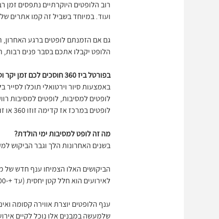
רוב הלופטים היוקרתיים נתפסים זמן רב
ועוד. במיוחד בשביל זה קמו אתרים של לופט דקה 90. אפילו שהגעתם בדקה האחרונה, רבים הסיכויים
גם אם הזמנתם לופטים ברגע האחרון, ת
הלופט יקבלו אתכם בסבר פנים רבות, המ
בפורטל ביז 360 חוסכים לכם זמן יקר וטלפונים רבים
באמצעות סיור וירטואלי תוכלו לסייר ב
לופטים למסיבות, לופטים למסיבות רווק
לופטים במרכז אז קדימה זוזו 360 או זוז 360 בסיור וירטואלי
מה זה לופט למסיבות ימי הולדת?
בשנים האחרונות הלך וגבר הביקוש למקו
הביקושים האלו הצמיחו ענף חדש של מקו
לאירועים הוא חלל קטן יחסית (עד +-300 מטר) ומיועד לאירועים קטנים, מיוחדים ואינטימיים.
ענף הלופטים יוצרת אווירה קסומה ואינ
שלמעשה במבנים אלו נוכל לקיים אירו