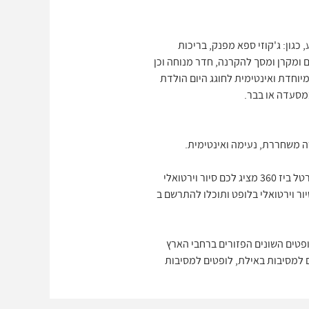
כגון: ג'קוזי ספא מפנק, בריכות
ם ומקרן ומסך להקרנה, חדר מנוחה וכן
מיוחדת ואינטימית לחוגג היום הולדת
במסעדה או בבר.
ה משחררת, נעימה ואינטימית.
פורטל ביז 360 יציג בפניכם לופטים להשכרה למסיבות ימי הולדת במגוון הנרחב והמובחר מבין הלופטים הקיימים. פורטל ביז 360 מציג לכם סיור וירטואלי
ור וירטואלי בלופט ותוכלו להתרשם ב
פטים השונים הפזורים ברחבי הארץ
מרכז, לופטים למסיבות באילת, לופטים למסיבות