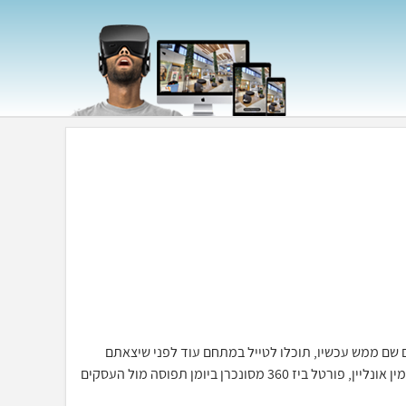
כאילו אתם שם ממש עכשיו, תוכלו לטייל במתחם עוד לפני שיצאתם
מהבית, יחד עם מערכת ההזמנות וחתימה דיגיטלית תוכלו לסייר ולהזמין אונליין, פורטל ביז 360 מסונכרן ביומן תפוסה מול העסקים