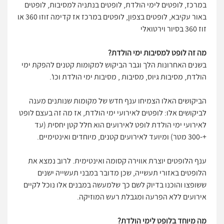
במרכז, לופטים לימי הולדת, לופטים בנתניה למסיבות, לופטים
באור עקיבא, לופטים בצפון, לופטים במרכז אז קדימה זוזו 360 או
זוז 360 בסיור וירטואלי
מה זה לופט למסיבות ימי הולדת?
בשנים האחרונות הלך וגבר הביקוש למקומות קטנים להפקת ימי
הולדת, מסיבות גיוס, מסיבות , מסיבות ימי הולדת וכו'.
הביקושים האלו הצמיחו ענף חדש של מקומות שנותנים מענה
לביקושים אלו: לופטים לאירועי ימי הולדת, אז מה זה בעצם לופט
לאירועי ימי הולדת לופט לאירועים הוא חלל קטן יחסית (עד
+-300 מטר) ומיועד לאירועים קטנים, מיוחדים ואינטימיים.
ענף הלופטים יוצרת אווירה קסומה ואינטימית. לרוב נמצא את
הלופטים באזורי תעשייה, שכן מדובר במבני תעשייה ישנים
ששופצו והוכנו בדיוק לשם כך שלמעשה במבנים אלו נוכל לקיים
אירועים ללא הפרעה ומגבלת רעש המוזיקה.
מה מיוחד בלופט לימי הולדת?