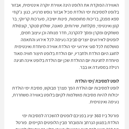
האווירה הפוקדת את הלופט הינה אווירת יוקרה אינטימית, אבזור
בלופט למסיבות ימי הולדת מכיל אבזור נופש מרגיע, כגון: ג'קוזי
ספא מפנק, בריכות מחוממות, פינות ישיבה, מערכות קריוקי, בר
קטן ואינטימי, מקלחות, שירותים, סאונה, שולחן סנוקר, קונסולת
משחקים ומקרן ומסך להקרנה, חדר מנוחה וכן עיצוב חמים,
לופטים לאירועים יוצרים סביבה נעימה לכל אירוע והתאמה
מושלמת לכל סוגי אירועי ימי הולדת אווירה מיוחדת ואינטימית
לחוגג היום הולדת ולחבריו, יום הולדת בלופט תיצור חוויה מאוד
מיוחדת לחגיגות יום ההולדת שכן יום הולדת בלופט אינה חגיגה
רגילה במסעדה או בבר.
לופט למסיבת /ימי הולדת
לופט למסיבות יום הולדת הפך מצרך מבוקש, מסיבת ימי הולדת
יכולות להיות מסיבות מושלמות לקיום בלופט באווירה משחררת,
נעימה ואינטימית.
פורטל ביז 360 יציג בפניכם לופטים להשכרה למסיבות ימי
הולדת במגוון הנרחב והמובחר מבין הלופטים הקיימים. פורטל