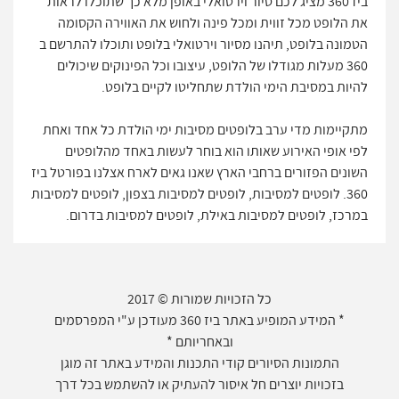
ביז 360 מציג לכם סיור וירטואלי באופן מלא כך שתוכלו לראות
את הלופט מכל זווית ומכל פינה ולחוש את האווירה הקסומה
הטמונה בלופט, תיהנו מסיור וירטואלי בלופט ותוכלו להתרשם ב
360 מעלות מגודלו של הלופט, עיצובו וכל הפינוקים שיכולים
להיות במסיבת הימי הולדת שתחליטו לקיים בלופט.
מתקיימות מדי ערב בלופטים מסיבות ימי הולדת כל אחד ואחת
לפי אופי האירוע שאותו הוא בוחר לעשות באחד מהלופטים
השונים הפזורים ברחבי הארץ שאנו גאים לארח אצלנו בפורטל ביז
360. לופטים למסיבות, לופטים למסיבות בצפון, לופטים למסיבות
במרכז, לופטים למסיבות באילת, לופטים למסיבות בדרום.
כל הזכויות שמורות © 2017
* המידע המופיע באתר ביז 360 מעודכן ע"י המפרסמים
ובאחריותם *
התמונות הסיורים קודי התכנות והמידע באתר זה מוגן
בזכויות יוצרים חל איסור להעתיק או להשתמש בכל דרך