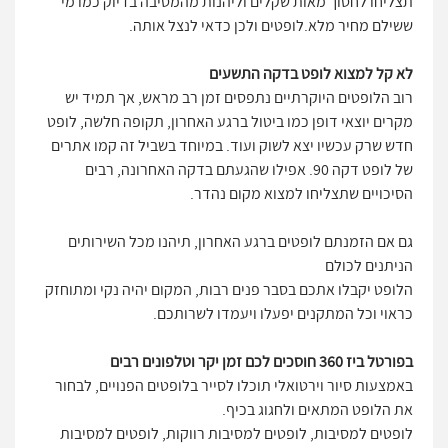
תצליחו לחסוך מאות שקלים וליהנות מהמסיבה בדיוק כמו מי
ששילם מחיר מלא.לופטים ולכן כדאי לנצל אותה.
לא קל למצוא לופט בדקה התשעים
רוב הלופטים היוקרתיים נתפסים זמן רב מראש, אך תמיד יש
מקרים יוצאי דופן כמו ביטול ברגע האחרון, תקופה חלשה, לופט
חדש שרק עכשיו יצא לשוק ועוד. במיוחד בשביל זה קמו אתרים
של לופט דקה 90. אפילו שהגעתם בדקה האחרונה, רבים
הסיכויים שתצליחו למצוא מקום נהדר.
גם אם הזמנתם לופטים ברגע האחרון, תיהנו מכל השירותים
הניתנים לכולם
הלופט יקבלו אתכם בסבר פנים רבות, המקום יהיה נקי ומתוחזק
כראוי וכל המתקנים יפעלו ויעמדו לשרותכם.
בפורטל ביז 360 חוסכים לכם זמן יקר וטלפונים רבים
באמצעות סיור וירטואלי תוכלו לסייר בלופטים הפנויים, לבחור
את הלופט המתאים ולחגוג בכיף.
לופטים למסיבות, לופטים למסיבות רווקות, לופטים למסיבות