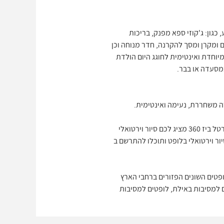
כגון: ג'קוזי ספא מפנק, בריכות
ם ומקרן ומסך להקרנה, חדר מנוחה וכן
מיוחדת ואינטימית לחוגג היום הולדת
במסעדה או בבר.
ה משחררת, נעימה ואינטימית.
פורטל ביז 360 יציג בפניכם לופטים להשכרה למסיבות ימי הולדת במגוון הנרחב והמובחר מבין הלופטים הקיימים. פורטל ביז 360 מציג לכם סיור וירטואלי
ור וירטואלי בלופט ותוכלו להתרשם ב
פטים השונים הפזורים ברחבי הארץ
מרכז, לופטים למסיבות באילת, לופטים למסיבות