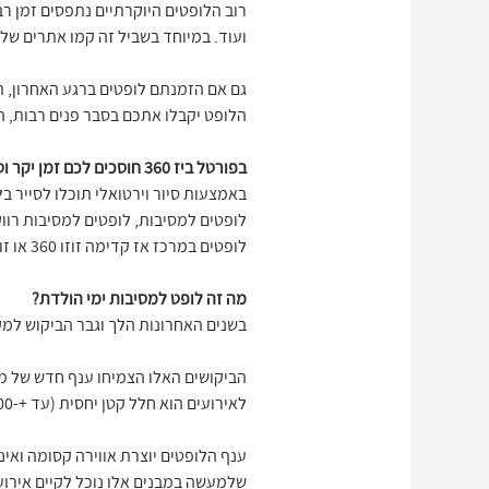
רוב הלופטים היוקרתיים נתפסים זמן רב
ועוד. במיוחד בשביל זה קמו אתרים של לופט דקה 90. אפילו שהגעתם בדקה האחרונה, רבים הסיכויים
גם אם הזמנתם לופטים ברגע האחרון, ת
הלופט יקבלו אתכם בסבר פנים רבות, המ
בפורטל ביז 360 חוסכים לכם זמן יקר וטלפונים רבים
באמצעות סיור וירטואלי תוכלו לסייר ב
לופטים למסיבות, לופטים למסיבות רווק
לופטים במרכז אז קדימה זוזו 360 או זוז 360 בסיור וירטואלי
מה זה לופט למסיבות ימי הולדת?
בשנים האחרונות הלך וגבר הביקוש למקו
הביקושים האלו הצמיחו ענף חדש של מקו
לאירועים הוא חלל קטן יחסית (עד +-300 מטר) ומיועד לאירועים קטנים, מיוחדים ואינטימיים.
ענף הלופטים יוצרת אווירה קסומה ואינ
שלמעשה במבנים אלו נוכל לקיים אירו