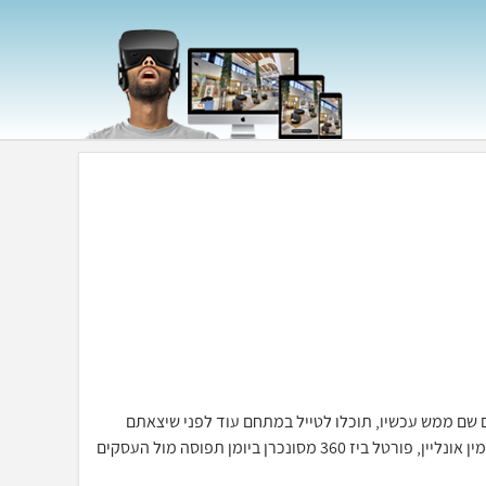
כאילו אתם שם ממש עכשיו, תוכלו לטייל במתחם עוד לפני שיצאתם
מהבית, יחד עם מערכת ההזמנות וחתימה דיגיטלית תוכלו לסייר ולהזמין אונליין, פורטל ביז 360 מסונכרן ביומן תפוסה מול העסקים