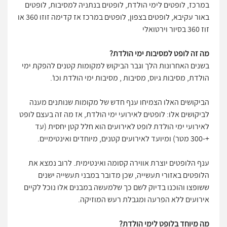
במרכז, לופטים לימי הולדת, לופטים בנתניה למסיבות, לופטים
באור עקיבא, לופטים בצפון, לופטים במרכז אז קדימה זוזו 360 או
זוז 360 בסיור וירטואלי
מה זה לופט למסיבות ימי הולדת?
בשנים האחרונות הלך וגבר הביקוש למקומות קטנים להפקת ימי
הולדת, מסיבות גיוס, מסיבות , מסיבות ימי הולדת וכו'.
הביקושים האלו הצמיחו ענף חדש של מקומות שנותנים מענה
לביקושים אלו: לופטים לאירועי ימי הולדת, אז מה זה בעצם לופט
לאירועי ימי הולדת לופט לאירועים הוא חלל קטן יחסית (עד
+-300 מטר) ומיועד לאירועים קטנים, מיוחדים ואינטימיים.
ענף הלופטים יוצרת אווירה קסומה ואינטימית. לרוב נמצא את
הלופטים באזורי תעשייה, שכן מדובר במבני תעשייה ישנים
ששופצו והוכנו בדיוק לשם כך שלמעשה במבנים אלו נוכל לקיים
אירועים ללא הפרעה ומגבלת רעש המוזיקה.
מה מיוחד בלופט לימי הולדת?