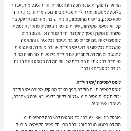
האווירה הפוקדת את הלופט הינה אווירת יוקרה אינטימית, אבזור
בלופט למסיבות ימי הולדת מכיל אבזור נופש מרגיע, כגון: ג'קוזי
ספא מפנק, בריכות מחוממות, פינות ישיבה, מערכות קריוקי, בר
קטן ואינטימי, מקלחות, שירותים, סאונה, שולחן סנוקר, קונסולת
משחקים ומקרן ומסך להקרנה, חדר מנוחה וכן עיצוב חמים,
לופטים לאירועים יוצרים סביבה נעימה לכל אירוע והתאמה
מושלמת לכל סוגי אירועי ימי הולדת אווירה מיוחדת ואינטימית
לחוגג היום הולדת ולחבריו, יום הולדת בלופט תיצור חוויה מאוד
מיוחדת לחגיגות יום ההולדת שכן יום הולדת בלופט אינה חגיגה
רגילה במסעדה או בבר.
לופט למסיבת /ימי הולדת
לופט למסיבות יום הולדת הפך מצרך מבוקש, מסיבת ימי הולדת
יכולות להיות מסיבות מושלמות לקיום בלופט באווירה משחררת,
נעימה ואינטימית.
פורטל ביז 360 יציג בפניכם לופטים להשכרה למסיבות ימי
הולדת במגוון הנרחב והמובחר מבין הלופטים הקיימים. פורטל