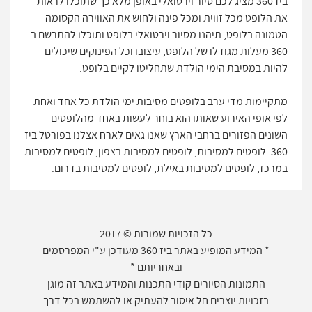
ביז 360 מציג לכם סיור וירטואלי באופן מלא כך שתוכלו לראות
את הלופט מכל זווית ומכל פינה ולחוש את האווירה הקסומה
הטמונה בלופט, תיהנו מסיור וירטואלי בלופט ותוכלו להתרשם ב
360 מעלות מגודלו של הלופט, עיצובו וכל הפינוקים שיכולים
להיות במסיבת הימי הולדת שתחליטו לקיים בלופט.
מתקיימות מדי ערב בלופטים מסיבות ימי הולדת כל אחד ואחת
לפי אופי האירוע שאותו הוא בוחר לעשות באחד מהלופטים
השונים הפזורים ברחבי הארץ שאנו גאים לארח אצלנו בפורטל ביז
360. לופטים למסיבות, לופטים למסיבות בצפון, לופטים למסיבות
במרכז, לופטים למסיבות באילת, לופטים למסיבות בדרום.
כל הזכויות שמורות © 2017
* המידע המופיע באתר ביז 360 מעודכן ע"י המפרסמים
ובאחריותם *
התמונות הסיורים קודי התכנות והמידע באתר זה מוגן
בזכויות יוצרים חל איסור להעתיק או להשתמש בכל דרך