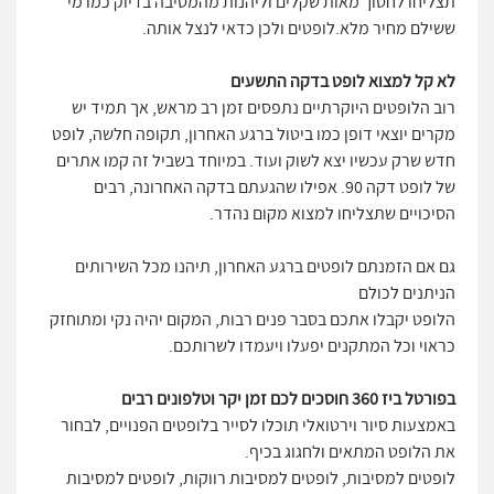
תצליחו לחסוך מאות שקלים וליהנות מהמסיבה בדיוק כמו מי
ששילם מחיר מלא.לופטים ולכן כדאי לנצל אותה.
לא קל למצוא לופט בדקה התשעים
רוב הלופטים היוקרתיים נתפסים זמן רב מראש, אך תמיד יש
מקרים יוצאי דופן כמו ביטול ברגע האחרון, תקופה חלשה, לופט
חדש שרק עכשיו יצא לשוק ועוד. במיוחד בשביל זה קמו אתרים
של לופט דקה 90. אפילו שהגעתם בדקה האחרונה, רבים
הסיכויים שתצליחו למצוא מקום נהדר.
גם אם הזמנתם לופטים ברגע האחרון, תיהנו מכל השירותים
הניתנים לכולם
הלופט יקבלו אתכם בסבר פנים רבות, המקום יהיה נקי ומתוחזק
כראוי וכל המתקנים יפעלו ויעמדו לשרותכם.
בפורטל ביז 360 חוסכים לכם זמן יקר וטלפונים רבים
באמצעות סיור וירטואלי תוכלו לסייר בלופטים הפנויים, לבחור
את הלופט המתאים ולחגוג בכיף.
לופטים למסיבות, לופטים למסיבות רווקות, לופטים למסיבות