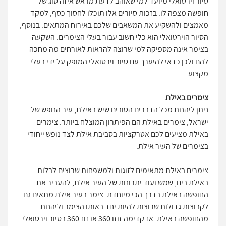
סיור וירטואלי מיועד למי שאוהב לדעת מראש איזה סוג של
חופשה מצפה לו. בזכות סיורים אלו תוכלו לחסוך כסף, למקד
מאמצים ולהשקיע את המשאבים שלכם באירוח המתאים. בנוסף,
הסיור הוירטואלי הוא כלי חשוב עבור בעלי הצימרים. השקעה
בצימר אינה מספיקה למי שרוצה להראות לאורחים מה מחכה
להם ולכן כדאי להיערך עם סיור וירטואלי המופק על ידי בעלי
מקצוע.
צימרים באילת
ניתן ליהנות מכל הדברים הטובים שיש באילת, עיר הנופש של
ישראל, צימרים באילת הם הפיתרון המוצלח ביותר. צימרים
באילת מציעים לכם אטרקציות בסביבת אילת לצד נופש ייחודי
בצימרים של העיר אילת.
צימרים באילת מתאימים לזוגות ולמשפחות שרוצים לבלות
באילת בים, שמש ועוד יתרונות של העיר אילת, להעביר את
החופשה באילת בדרך הכי מיוחדת. צימר בעיר אילת מתאים גם
לקבוצות גדולות שרוצות להיות יחד באותו הצימר וליהנות
מהחופשה באילת. אז קדימה זוזו 360 או זוז 360 בסיור וירטואלי