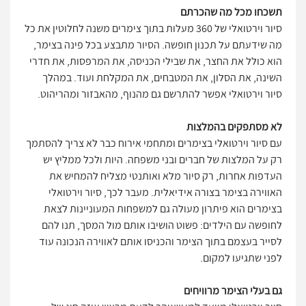
תשכחו מכל מה שהכרתם
סיור וירטואלי של 360 מעלות בתוך צימרים משנה לחלוטין את כל
מה שידעתם על תכנון חופשה. הסיור מתבצע בכל פינה בצימר,
הוא כולל את החצר, את שבילי הכניסה, את המרפסות, את חדרי
השינה, את הסלון, את המטבחים, את המקלחת ועוד. במהלך
סיור וירטואלי אפשר להתרשם גם מהנוף, מהאבזור ומהריהוט.
לא מסתפקים בהמלצות
עם סיור וירטואלי בצימרים ומתחמי אירוח כבר לא צריך להסתמך
רק על המלצות של חברים ובני משפחה. היות ולכל ממליץ יש
העדפות אחרות, רק סיור מלא ואותנטי מצליח להמחיש את
האווירה בצימר בצורה אידיאלית. מעבר לכך, סיור וירטואלי
בצימרים הוא פיתרון מעולה גם למשפחות המעוניינות לצאת
לחופשה עם הילדים: פשוט הושיבו אותם מול המסך, תנו להם
לסייר בעצמם בתוך הצימר והכניסו אותם לאווירה הנכונה עוד
לפני שתגיעו למקום.
גם בעלי הצימר מרוויחים