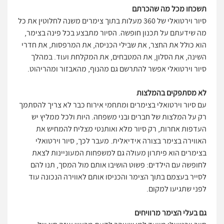
תשכחו מכל מה שהכרתם
סיור וירטואלי של 360 מעלות בתוך צימרים משנה לחלוטין את כל
מה שידעתם על תכנון חופשה. הסיור מתבצע בכל פינה בצימר,
הוא כולל את החצר, את שבילי הכניסה, את המרפסות, את חדרי
השינה, את הסלון, את המטבחים, את המקלחת ועוד. במהלך
סיור וירטואלי אפשר להתרשם גם מהנוף, מהאבזור ומהריהוט.
לא מסתפקים בהמלצות
עם סיור וירטואלי בצימרים ומתחמי אירוח כבר לא צריך להסתמך
רק על המלצות של חברים ובני משפחה. היות ולכל ממליץ יש
העדפות אחרות, רק סיור מלא ואותנטי מצליח להמחיש את
האווירה בצימר בצורה אידיאלית. מעבר לכך, סיור וירטואלי
בצימרים הוא פיתרון מעולה גם למשפחות המעוניינות לצאת
לחופשה עם הילדים: פשוט הושיבו אותם מול המסך, תנו להם
לסייר בעצמם בתוך הצימר והכניסו אותם לאווירה הנכונה עוד
לפני שתגיעו למקום.
גם בעלי הצימר מרוויחים