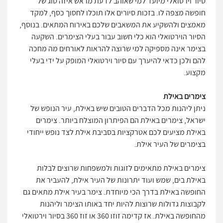
סיור וירטואלי מיועד למי שאוהב לדעת מראש איזה סוג של
חופשה מצפה לו. בזכות סיורים אלו תוכלו לחסוך כסף, למקד
מאמצים ולהשקיע את המשאבים שלכם באירוח המתאים. בנוסף,
הסיור הוירטואלי הוא כלי חשוב עבור בעלי הצימרים. השקעה
בצימר אינה מספיקה למי שרוצה להראות לאורחים מה מחכה
להם ולכן כדאי להיערך עם סיור וירטואלי המופק על ידי בעלי
מקצוע.
צימרים באילת
ניתן ליהנות מכל הדברים הטובים שיש באילת, עיר הנופש של
ישראל, צימרים באילת הם הפיתרון המוצלח ביותר. צימרים
באילת מציעים לכם אטרקציות בסביבת אילת לצד נופש ייחודי
בצימרים של העיר אילת.
צימרים באילת מתאימים לזוגות ולמשפחות שרוצים לבלות
באילת בים, שמש ועוד יתרונות של העיר אילת, להעביר את
החופשה באילת בדרך הכי מיוחדת. צימר בעיר אילת מתאים גם
לקבוצות גדולות שרוצות להיות יחד באותו הצימר וליהנות
מהחופשה באילת. אז קדימה זוזו 360 או זוז 360 בסיור וירטואלי