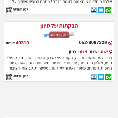
שלכם היחידות מותאמות לזוגות בלבד ! מתחם הנופש משקיף על
נופים יפייפים של כנרת ורמת הגולן באזור קיים מסעדות משובחות
יומן תפוסה
רבות, אטרקציות ומסלולי טיול.
הבקתות של סיוון
לחץ לסיור 360
052-9097229
49310
צפיות
ישוב:
שזור
אזור:
צפון
בריכה מחוממת ומקורה, ג'קוזי ספא מפנק, סאונה יבשה, חדר טיפולי
ספא, שולחן פינג פונג, יחידות אירוח יוקרתיות ועוד מגוון אטרקציות
נוספות. המתחם מיועד לאירוח של זוגות, משפחות, קבוצות, הציבור
הדתי, ימי כיף וערבי גיבוש.
יומן תפוסה