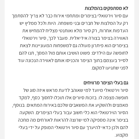
לא מסתפקים בהמלצות
עם סיור וירטואלי בצימרים ומתחמי אירוח כבר לא צריך להסתמך
רק על המלצות של חברים ובני משפחה. היות ולכל ממליץ יש
העדפות אחרות, רק סיור מלא ואותנטי מצליח להמחיש את
האווירה בצימר בצורה אידיאלית. מעבר לכך, סיור וירטואלי
בצימרים הוא פיתרון מעולה גם למשפחות המעוניינות לצאת
לחופשה עם הילדים: פשוט הושיבו אותם מול המסך, תנו להם
לסייר בעצמם בתוך הצימר והכניסו אותם לאווירה הנכונה עוד
לפני שתגיעו למקום.
גם בעלי הצימר מרוויחים
סיור וירטואלי מיועד למי שאוהב לדעת מראש איזה סוג של
חופשה מצפה לו. בזכות סיורים אלו תוכלו לחסוך כסף, למקד
מאמצים ולהשקיע את המשאבים שלכם באירוח המתאים. בנוסף,
הסיור הוירטואלי הוא כלי חשוב עבור בעלי הצימרים. השקעה
בצימר אינה מספיקה למי שרוצה להראות לאורחים מה מחכה
להם ולכן כדאי להיערך עם סיור וירטואלי המופק על ידי בעלי
מקצוע.