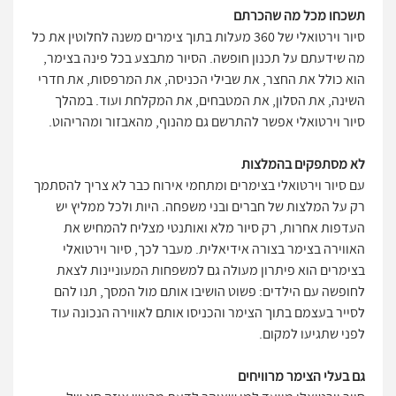
תשכחו מכל מה שהכרתם
סיור וירטואלי של 360 מעלות בתוך צימרים משנה לחלוטין את כל
מה שידעתם על תכנון חופשה. הסיור מתבצע בכל פינה בצימר,
הוא כולל את החצר, את שבילי הכניסה, את המרפסות, את חדרי
השינה, את הסלון, את המטבחים, את המקלחת ועוד. במהלך
סיור וירטואלי אפשר להתרשם גם מהנוף, מהאבזור ומהריהוט.
לא מסתפקים בהמלצות
עם סיור וירטואלי בצימרים ומתחמי אירוח כבר לא צריך להסתמך
רק על המלצות של חברים ובני משפחה. היות ולכל ממליץ יש
העדפות אחרות, רק סיור מלא ואותנטי מצליח להמחיש את
האווירה בצימר בצורה אידיאלית. מעבר לכך, סיור וירטואלי
בצימרים הוא פיתרון מעולה גם למשפחות המעוניינות לצאת
לחופשה עם הילדים: פשוט הושיבו אותם מול המסך, תנו להם
לסייר בעצמם בתוך הצימר והכניסו אותם לאווירה הנכונה עוד
לפני שתגיעו למקום.
גם בעלי הצימר מרוויחים