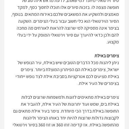
סיור וירטואלי מיועד למי שאוהב לדעת מראש איזה סוג של
חופשה מצפה לו. בזכות סיורים אלו תוכלו לחסוך כסף, למקד
מאמצים ולהשקיע את המשאבים שלכם באירוח המתאים. בנוסף,
הסיור הוירטואלי הוא כלי חשוב עבור בעלי הצימרים. השקעה
בצימר אינה מספיקה למי שרוצה להראות לאורחים מה מחכה
להם ולכן כדאי להיערך עם סיור וירטואלי המופק על ידי בעלי
מקצוע.
צימרים באילת
ניתן ליהנות מכל הדברים הטובים שיש באילת, עיר הנופש של
ישראל, צימרים באילת הם הפיתרון המוצלח ביותר. צימרים
באילת מציעים לכם אטרקציות בסביבת אילת לצד נופש ייחודי
בצימרים של העיר אילת.
צימרים באילת מתאימים לזוגות ולמשפחות שרוצים לבלות
באילת בים, שמש ועוד יתרונות של העיר אילת, להעביר את
החופשה באילת בדרך הכי מיוחדת. צימר בעיר אילת מתאים גם
לקבוצות גדולות שרוצות להיות יחד באותו הצימר וליהנות
מהחופשה באילת. אז קדימה זוזו 360 או זוז 360 בסיור וירטואלי