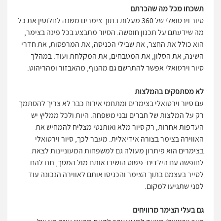
תשכחו מכל מה שהכרתם
סיור וירטואלי של 360 מעלות בתוך צימרים משנה לחלוטין את כל
מה שידעתם על תכנון חופשה. הסיור מתבצע בכל פינה בצימר,
הוא כולל את החצר, את שבילי הכניסה, את המרפסות, את חדרי
השינה, את הסלון, את המטבחים, את המקלחת ועוד. במהלך
סיור וירטואלי אפשר להתרשם גם מהנוף, מהאבזור ומהריהוט.
לא מסתפקים בהמלצות
עם סיור וירטואלי בצימרים ומתחמי אירוח כבר לא צריך להסתמך
רק על המלצות של חברים ובני משפחה. היות ולכל ממליץ יש
העדפות אחרות, רק סיור מלא ואותנטי מצליח להמחיש את
האווירה בצימר בצורה אידיאלית. מעבר לכך, סיור וירטואלי
בצימרים הוא פיתרון מעולה גם למשפחות המעוניינות לצאת
לחופשה עם הילדים: פשוט הושיבו אותם מול המסך, תנו להם
לסייר בעצמם בתוך הצימר והכניסו אותם לאווירה הנכונה עוד
לפני שתגיעו למקום.
גם בעלי הצימר מרוויחים