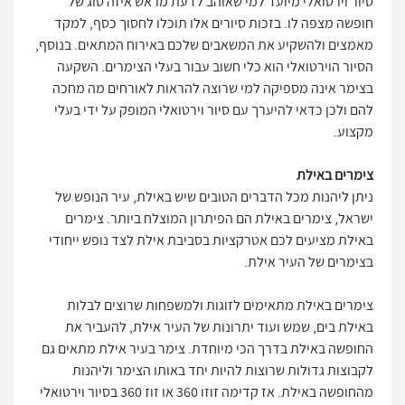
סיור וירטואלי מיועד למי שאוהב לדעת מראש איזה סוג של
חופשה מצפה לו. בזכות סיורים אלו תוכלו לחסוך כסף, למקד
מאמצים ולהשקיע את המשאבים שלכם באירוח המתאים. בנוסף,
הסיור הוירטואלי הוא כלי חשוב עבור בעלי הצימרים. השקעה
בצימר אינה מספיקה למי שרוצה להראות לאורחים מה מחכה
להם ולכן כדאי להיערך עם סיור וירטואלי המופק על ידי בעלי
מקצוע.
צימרים באילת
ניתן ליהנות מכל הדברים הטובים שיש באילת, עיר הנופש של
ישראל, צימרים באילת הם הפיתרון המוצלח ביותר. צימרים
באילת מציעים לכם אטרקציות בסביבת אילת לצד נופש ייחודי
בצימרים של העיר אילת.
צימרים באילת מתאימים לזוגות ולמשפחות שרוצים לבלות
באילת בים, שמש ועוד יתרונות של העיר אילת, להעביר את
החופשה באילת בדרך הכי מיוחדת. צימר בעיר אילת מתאים גם
לקבוצות גדולות שרוצות להיות יחד באותו הצימר וליהנות
מהחופשה באילת. אז קדימה זוזו 360 או זוז 360 בסיור וירטואלי