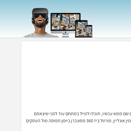
כאילו אתם שם ממש עכשיו, תוכלו לטייל במתחם עוד לפני שיצאתם
מהבית, יחד עם מערכת ההזמנות וחתימה דיגיטלית תוכלו לסייר ולהזמין אונליין, פורטל ביז 360 מסונכרן ביומן תפוסה מול העסקים