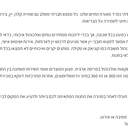
י נפרד מאורח החיים שלנו. כל מפגש חברתי משלב גם שתייה קלה, יין, בירה 
 חיוני לשמירה על הבריאות.
מעט בכל שכונה, אך בכדי ליהנות ממחירים נוחים ואלכוהול איכותי, כדאי לה
פשר למצוא חובבי יין אשר מגיעים לרכוש יין לארוחות, אירוח ושימוש אישי, 
הול משובח כמו קוניאק או טקילה. מותגים יקרים ואיכותיים לא תמצאו בכל ח
י בחנות.
קאות ואלכוהול בפריסה ארצית. מגוון המוצרים ואופי השירות משתנה בין החנוי
ומציעות מבחר גדול של טעמים אז קדימה זוזו 360 או זוז 360 בסיור וירטואליוסוגים, אחרות מ
 תוכלו לאתר במהרה את החנות המתאימה לכם ביותר ולהגיע את המקום לביצ
סיבה או אירוע.
ל.