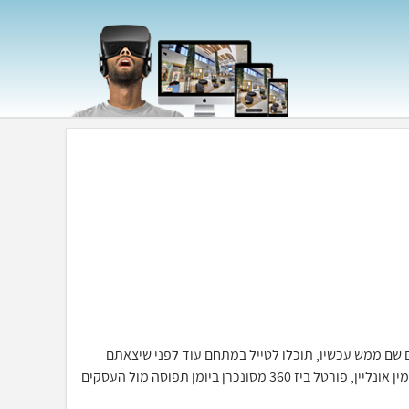
כאילו אתם שם ממש עכשיו, תוכלו לטייל במתחם עוד לפני שיצאתם
מהבית, יחד עם מערכת ההזמנות וחתימה דיגיטלית תוכלו לסייר ולהזמין אונליין, פורטל ביז 360 מסונכרן ביומן תפוסה מול העסקים