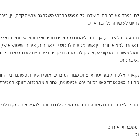
י נפרד מאורח החיים שלנו. כל מפגש חברתי משלב גם שתייה קלה, יין, בירה 
 חיוני לשמירה על הבריאות.
מעט בכל שכונה, אך בכדי ליהנות ממחירים נוחים ואלכוהול איכותי, כדאי לה
פשר למצוא חובבי יין אשר מגיעים לרכוש יין לארוחות, אירוח ושימוש אישי, 
הול משובח כמו קוניאק או טקילה. מותגים יקרים ואיכותיים לא תמצאו בכל ח
י בחנות.
קאות ואלכוהול בפריסה ארצית. מגוון המוצרים ואופי השירות משתנה בין החנוי
ומציעות מבחר גדול של טעמים אז קדימה זוזו 360 או זוז 360 בסיור וירטואליוסוגים, אחרות מ
 תוכלו לאתר במהרה את החנות המתאימה לכם ביותר ולהגיע את המקום לביצ
סיבה או אירוע.
ל.